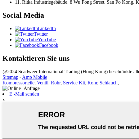
11, Ritka Industriegebäude, 8 Wu Fong Street, San Po Kong
Social Media
LinkedIn
Twitter
YouTube
Facebook
Kontaktieren Sie uns
@2024 Seadweer International Trading (Hong Kong) beschränkte alle
Sitemap
-
Amp Mobile
Kompressorteile
,
Ventil
,
Rohr
,
Service Kit
,
Rohr
,
Schlauch
,
E -Mail senden
x