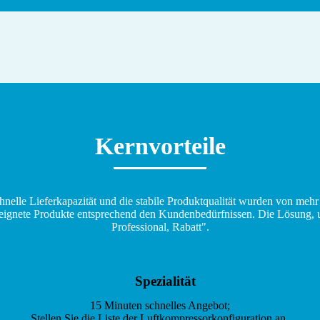
Kernvorteile
schnelle Lieferkapazität und die stabile Produktqualität wurden von meh
ignete Produkte entsprechend den Kundenbedürfnissen. Die Lösung, uns
Professional, Rabatt".
Spezialität
15 Minuten schnelles Angebot;
Stellen Sie die Liste der Luftkompressorkonfiguration an.