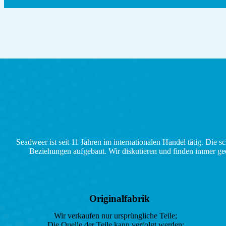
Seadweer ist seit 11 Jahren im internationalen Handel tätig. Die 
Beziehungen aufgebaut. Wir diskutieren und finden immer gee
Originalfabrik
Wir verkaufen nur ursprüngliche Teile;
Die Quelle der Teile kann verfolgt werden;