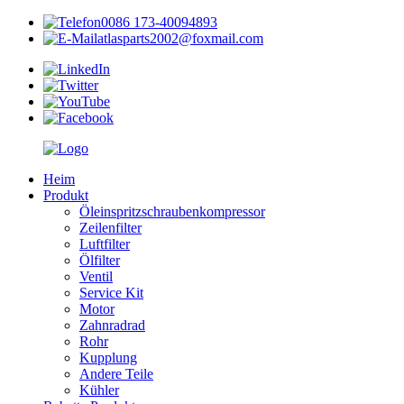
0086 173-40094893
atlasparts2002@foxmail.com
Heim
Produkt
Öleinspritzschraubenkompressor
Zeilenfilter
Luftfilter
Ölfilter
Ventil
Service Kit
Motor
Zahnradrad
Rohr
Kupplung
Andere Teile
Kühler