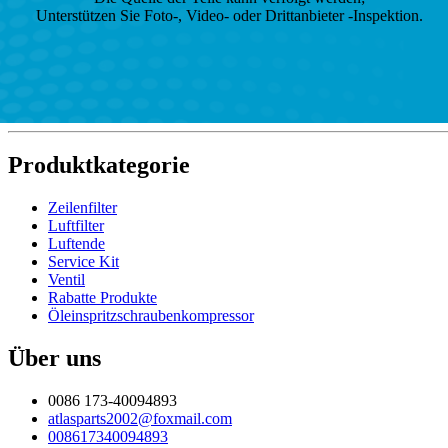
Unterstützen Sie Foto-, Video- oder Drittanbieter -Inspektion.
Produktkategorie
Zeilenfilter
Luftfilter
Luftende
Service Kit
Ventil
Rabatte Produkte
Öleinspritzschraubenkompressor
Über uns
0086 173-40094893
atlasparts2002@foxmail.com
008617340094893