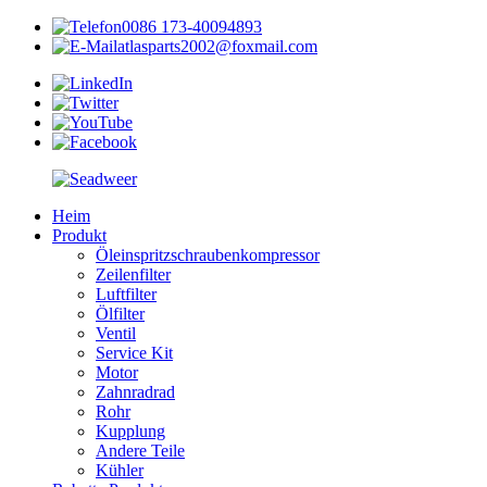
0086 173-40094893
atlasparts2002@foxmail.com
Heim
Produkt
Öleinspritzschraubenkompressor
Zeilenfilter
Luftfilter
Ölfilter
Ventil
Service Kit
Motor
Zahnradrad
Rohr
Kupplung
Andere Teile
Kühler