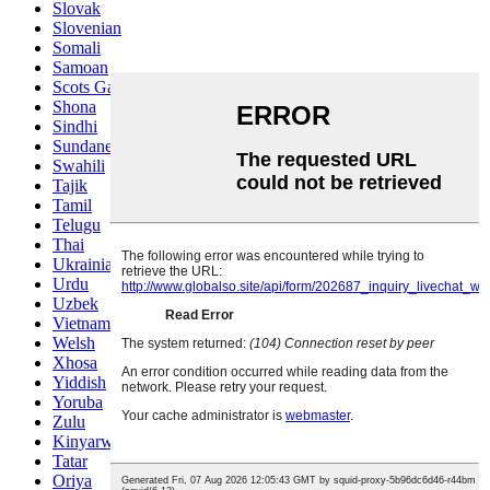
Slovak
Slovenian
Somali
Samoan
Scots Gaelic
Shona
Sindhi
Sundanese
Swahili
Tajik
Tamil
Telugu
Thai
Ukrainian
Urdu
Uzbek
Vietnamese
Welsh
Xhosa
Yiddish
Yoruba
Zulu
Kinyarwanda
Tatar
Oriya