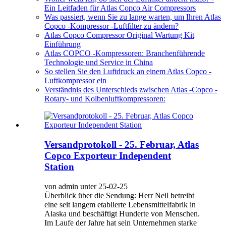
Ein Leitfaden für Atlas Copco Air Compressors
Was passiert, wenn Sie zu lange warten, um Ihren Atlas
Copco -Kompressor -Luftfilter zu ändern?
Atlas Copco Compressor Original Wartung Kit
Einführung
Atlas COPCO -Kompressoren: Branchenführende
Technologie und Service in China
So stellen Sie den Luftdruck an einem Atlas Copco -
Luftkompressor ein
Verständnis des Unterschieds zwischen Atlas -Copco -
Rotary- und Kolbenluftkompressoren:
Versandprotokoll - 25. Februar, Atlas
Copco Exporteur Independent
Station
von admin unter 25-02-25
Überblick über die Sendung: Herr Neil betreibt
eine seit langem etablierte Lebensmittelfabrik in
Alaska und beschäftigt Hunderte von Menschen.
Im Laufe der Jahre hat sein Unternehmen starke