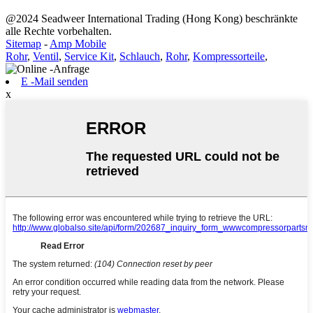
@2024 Seadweer International Trading (Hong Kong) beschränkte
alle Rechte vorbehalten.
Sitemap
-
Amp Mobile
Rohr
,
Ventil
,
Service Kit
,
Schlauch
,
Rohr
,
Kompressorteile
,
E -Mail senden
x