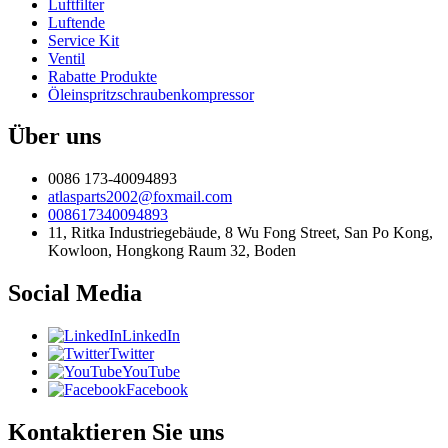
Luftfilter
Luftende
Service Kit
Ventil
Rabatte Produkte
Öleinspritzschraubenkompressor
Über uns
0086 173-40094893
atlasparts2002@foxmail.com
008617340094893
11, Ritka Industriegebäude, 8 Wu Fong Street, San Po Kong,
Kowloon, Hongkong Raum 32, Boden
Social Media
LinkedIn
Twitter
YouTube
Facebook
Kontaktieren Sie uns